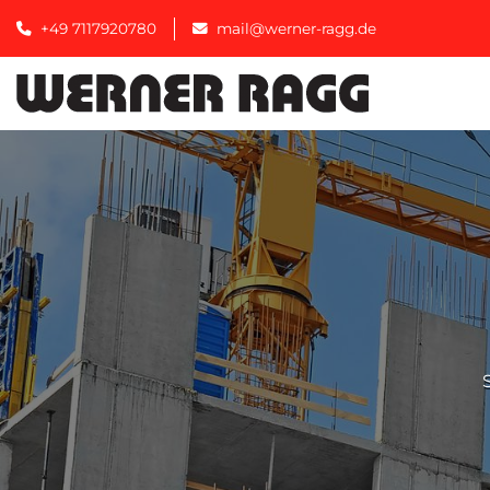
+49 7117920780
mail@werner-ragg.de