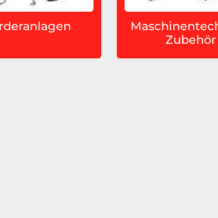
rderanlagen
Maschinentech
Zubehör