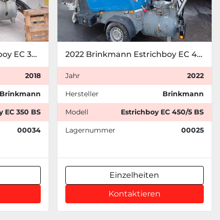
2018 Brinkmann Estrichboy EC 350 BS
2022 Brinkmann Estrichboy EC 450/5 BS
2018
Jahr
2022
Brinkmann
Hersteller
Brinkmann
y EC 350 BS
Modell
Estrichboy EC 450/5 BS
00034
Lagernummer
00025
Einzelheiten
Kontaktieren