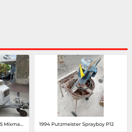
2021 Glaap Brinkmann D5 Mixman BS
1994 Putzmeister Sprayboy P12