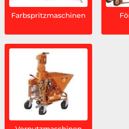
Farbspritzmaschinen
Fö
Verputzmaschinen