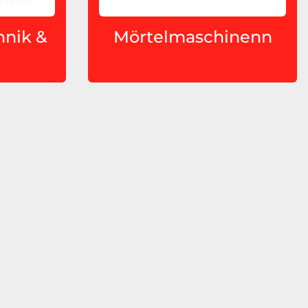
nik &
Mörtelmaschinenn