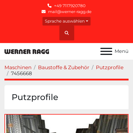
+49 7117920780
mail@werner-ragg.de
Sprache auswählen
Suche
Menü
Maschinen
Baustoffe & Zubehör
Putzprofile
7456668
Putzprofile