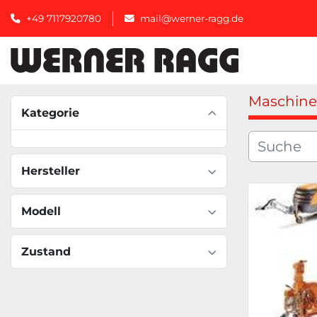
+49 7117920780
mail@werner-ragg.de
Maschin
Kategorie
Hersteller
Modell
Zustand