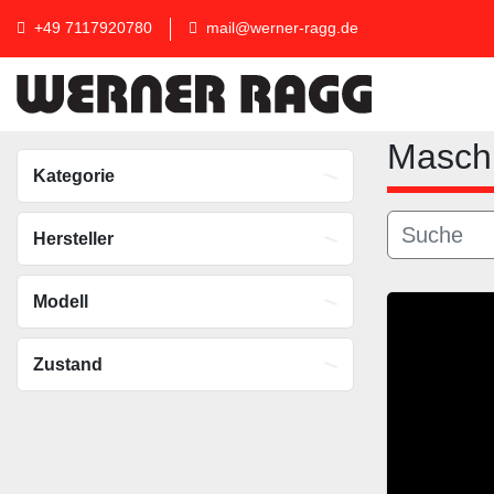
+49 7117920780
mail@werner-ragg.de
Masc
Kategorie
Hersteller
Modell
Zustand